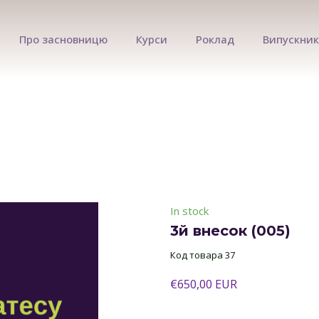
Про засновницю
Курси
Роклад
Випускни
In stock
3й внесок
(005)
Код товара 37
€650,00 EUR