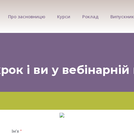
Про засновницю
Курси
Роклад
Випускни
рок і ви у вебінарній 
Ім'я
*