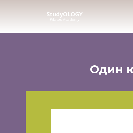
StudyOLOGY
Pilates Academy
Один к